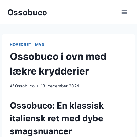
Fortsæt
Ossobuco
til
indhold
HOVEDRET
|
MAD
Ossobuco i ovn med
lækre krydderier
Af
Ossobuco
13. december 2024
Ossobuco: En klassisk
italiensk ret med dybe
smagsnuancer