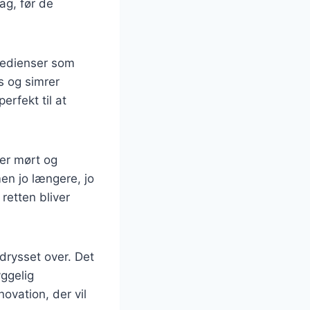
ag, før de
gredienser som
s og simrer
rfekt til at
ver mørt og
men jo længere, jo
retten bliver
drysset over. Det
yggelig
ovation, der vil