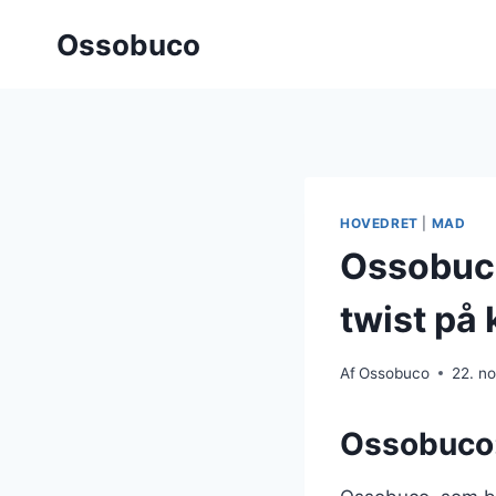
Fortsæt
Ossobuco
til
indhold
HOVEDRET
|
MAD
Ossobuco
twist på 
Af
Ossobuco
22. n
Ossobuco: 