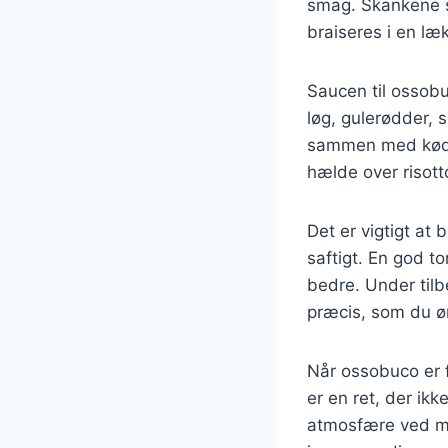
smag. Skankene sk
braiseres i en læ
Saucen til ossobu
løg, gulerødder, 
sammen med kødet,
hælde over risotto
Det er vigtigt at
saftigt. En god t
bedre. Under tilb
præcis, som du ø
Når ossobuco er 
er en ret, der ik
atmosfære ved mid