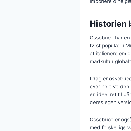
imponere dine gæ
Historien 
Ossobuco har en ri
først populær i M
at italienere emi
madkultur globalt
I dag er ossobuco
over hele verden
en ideel ret til 
deres egen versio
Ossobuco er også
med forskellige v