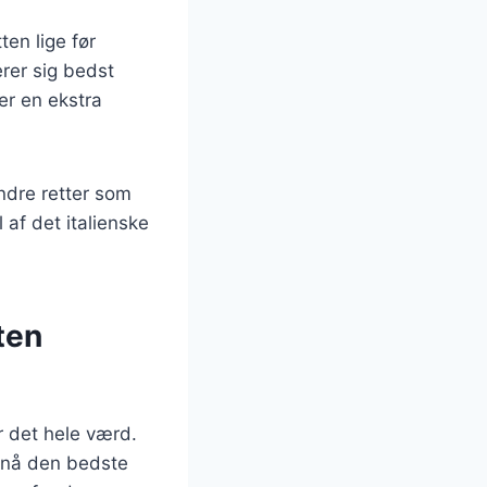
en lige før
erer sig bedst
er en ekstra
ndre retter som
 af det italienske
ten
r det hele værd.
opnå den bedste