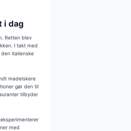
 i dag
en. Retten blev
økken. I takt med
 den italienske
landt madelskere
oner gør den til
auranter tilbyder
 eksperimenterer
ioner med