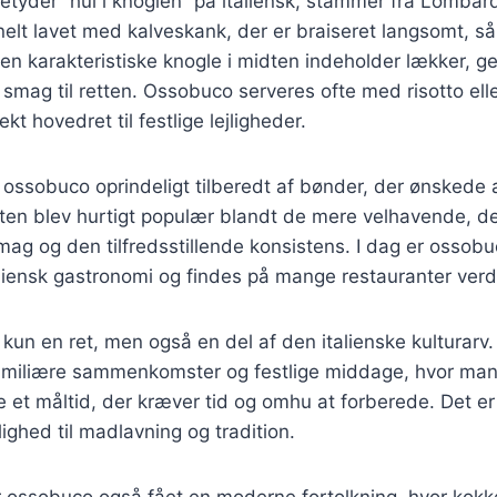
yder “hul i knoglen” på italiensk, stammer fra Lombardi
onelt lavet med kalveskank, der er braiseret langsomt, så
Den karakteristiske knogle i midten indeholder lækker, g
g smag til retten. Ossobuco serveres ofte med risotto elle
ekt hovedret til festlige lejligheder.
v ossobuco oprindeligt tilberedt af bønder, der ønskede a
tten blev hurtigt populær blandt de mere velhavende, de
g og den tilfredsstillende konsistens. I dag er ossobu
liensk gastronomi og findes på mange restauranter verd
kun en ret, men også en del af den italienske kulturarv.
amiliære sammenkomster og festlige middage, hvor ma
e et måltid, der kræver tid og omhu at forberede. Det er 
ighed til madlavning og tradition.
r ossobuco også fået en moderne fortolkning, hvor kokk