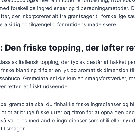
ed forskellige ingredienser og tilberedningsmetoder. Det
fter, der inkorporerer alt fra grøntsager til forskellige sa
 alsidig og tilgængelig for nutidens madelskere.
 Den friske topping, der løfter re
assisk italiensk topping, der typisk består af hakket per
friske blanding tilføjer en lys og aromatisk dimension til
ossobuco. Gremolata er ikke kun en smagsforstærker, m
ver retten et friskt udseende.
mpel gremolata skal du finhakke friske ingredienser og 
gtigt at bruge friske urter og citron for at opnå den be
å varieres med andre ingredienser som chili eller nødde
til smagen.