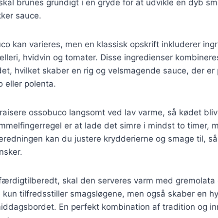
al brunes grundigt i en gryde for at udvikle en dyb sm
kker sauce.
co kan varieres, men en klassisk opskrift inkluderer in
selleri, hvidvin og tomater. Disse ingredienser kombinere
 hvilket skaber en rig og velsmagende sauce, der er pe
 eller polenta.
 braisere ossobuco langsomt ved lav varme, så kødet bli
ommelfingerregel er at lade det simre i mindst to timer, 
eredningen kan du justere krydderierne og smage til, så 
nsker.
færdigtilberedt, skal den serveres varm med gremolata 
ke kun tilfredsstiller smagsløgene, men også skaber en h
dagsbordet. En perfekt kombination af tradition og inn