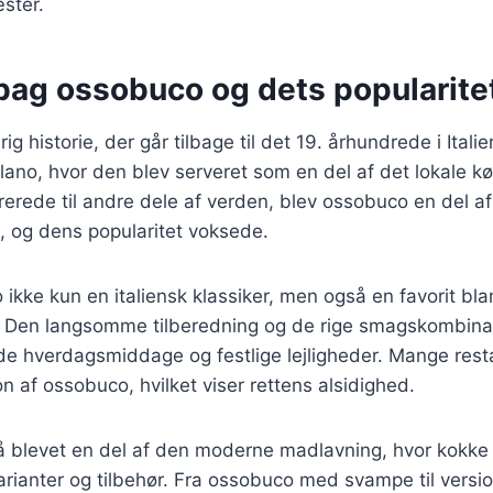
ster.
bag ossobuco og dets popularitet
g historie, der går tilbage til det 19. århundrede i Itali
ilano, hvor den blev serveret som en del af det lokale k
grerede til andre dele af verden, blev ossobuco en del af
, og dens popularitet voksede.
 ikke kun en italiensk klassiker, men også en favorit b
. Den langsomme tilberedning og de rige smagskombinati
både hverdagsmiddage og festlige lejligheder. Mange rest
n af ossobuco, hvilket viser rettens alsidighed.
 blevet en del af den moderne madlavning, hvor kokke
arianter og tilbehør. Fra ossobuco med svampe til vers