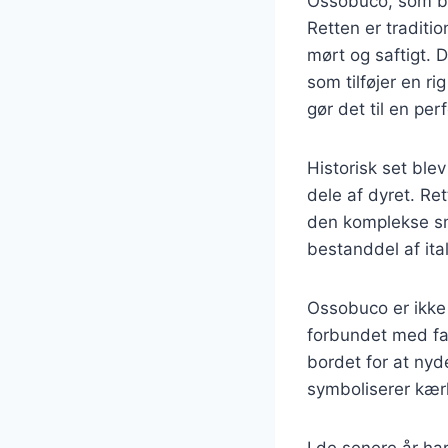
Ossobuco, som bet
Retten er traditi
mørt og saftigt. 
som tilføjer en ri
gør det til en perf
Historisk set ble
dele af dyret. Re
den komplekse sma
bestanddel af ita
Ossobuco er ikke 
forbundet med f
bordet for at nyd
symboliserer kærl
I de senere år ha