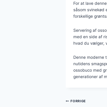
For at lave denn
såsom svinekød el
forskellige grønt
Servering af oss
med en side af ri
hvad du vælger, vi
Denne moderne til
nutidens smagspr
ossobuco med gre
generationer af 
Indlægsnavi
FORRIGE