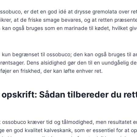
ssobuco, er det en god idé at drysse gremolata over rett
sikrer, at de friske smage bevares, og at retten præsent
 kan også bruges som en marinade til kødet, hvilket giv
 kun begrænset til ossobuco; den kan også bruges til a
r grøntsager. Dens alsidighed gør den til en uundgåelig del
føjer en friskhed, der kan løfte enhver ret.
pskrift: Sådan tilbereder du ret
t ossobuco kræver tid og tålmodighed, men resultatet e
e en god kvalitet kalveskank, som er essentiel for at 