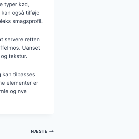
e typer kød,
 kan også tilføje
pleks smagsprofil.
t servere retten
offelmos. Uanset
 og tekstur.
 kan tilpasses
ne elementer er
amle og nye
NÆSTE