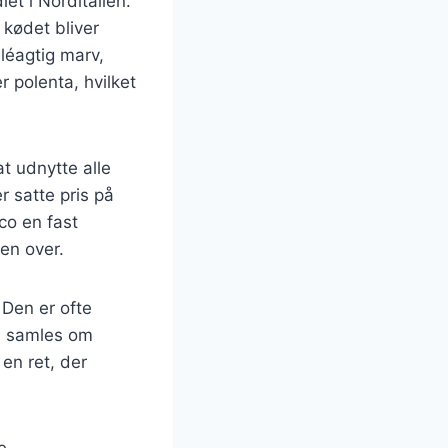
et i Norditalien.
 kødet bliver
eléagtig marv,
r polenta, hvilket
t udnytte alle
r satte pris på
co en fast
en over.
 Den er ofte
n samles om
en ret, der
e