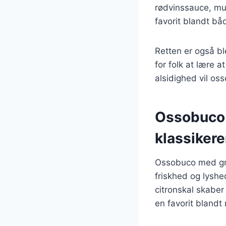
rødvinssauce, mul
favorit blandt bå
Retten er også bl
for folk at lære 
alsidighed vil os
Ossobuco 
klassiker
Ossobuco med grem
friskhed og lyshe
citronskal skaber
en favorit bland