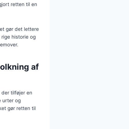
rt retten til en
t gør det lettere
rige historie og
remover.
olkning af
er tilføjer en
e urter og
t gør retten til