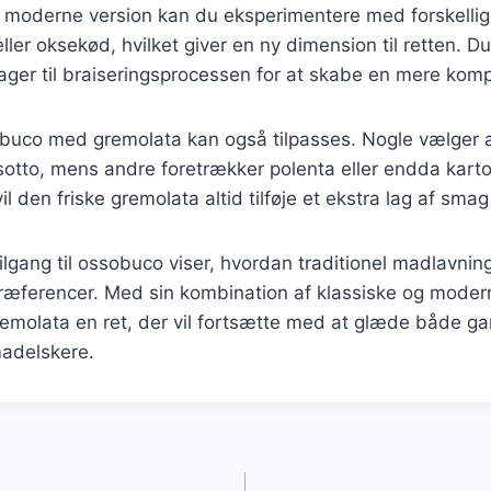
e moderne version kan du eksperimentere med forskellig
ler oksekød, hvilket giver en ny dimension til retten. Du
sager til braiseringsprocessen for at skabe en mere kom
obuco med gremolata kan også tilpasses. Nogle vælger a
sotto, mens andre foretrækker polenta eller endda kart
l den friske gremolata altid tilføje et ekstra lag af smag
gang til ossobuco viser, hvordan traditionel madlavning
æferencer. Med sin kombination af klassiske og moder
molata en ret, der vil fortsætte med at glæde både g
madelskere.
gation