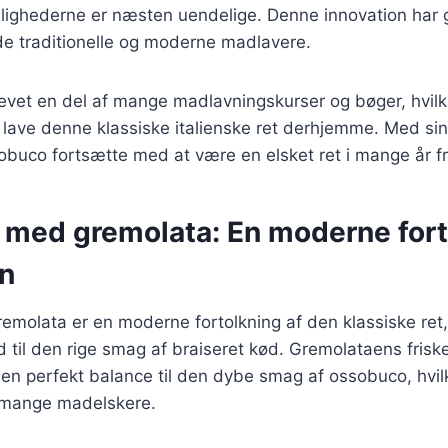
ighederne er næsten uendelige. Denne innovation har gjo
de traditionelle og moderne madlavere.
evet en del af mange madlavningskurser og bøger, hvilke
at lave denne klassiske italienske ret derhjemme. Med sin 
sobuco fortsætte med at være en elsket ret i mange år f
med gremolata: En moderne fort
en
olata er en moderne fortolkning af den klassiske ret, d
d til den rige smag af braiseret kød. Gremolataens frisk
 en perfekt balance til den dybe smag af ossobuco, hvilke
t mange madelskere.