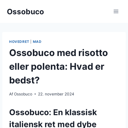
Fortsæt
Ossobuco
til
indhold
HOVEDRET
|
MAD
Ossobuco med risotto
eller polenta: Hvad er
bedst?
Af
Ossobuco
22. november 2024
Ossobuco: En klassisk
italiensk ret med dybe