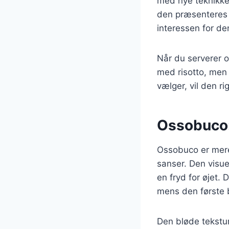
med nye teknikke
den præsenteres m
interessen for de
Når du serverer o
med risotto, men
vælger, vil den 
Ossobuco:
Ossobuco er mere
sanser. Den visu
en fryd for øjet.
mens den første b
Den bløde tekstur