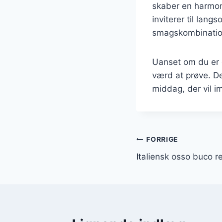
skaber en harmoni
inviterer til lang
smagskombination
Uanset om du er e
værd at prøve. D
middag, der vil i
Indlægsnavi
FORRIGE
Italiensk osso buco re