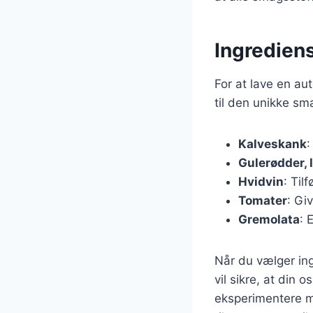
Ingrediens
For at lave en au
til den unikke sm
Kalveskank
:
Gulerødder, l
Hvidvin
: Til
Tomater
: Gi
Gremolata
: 
Når du vælger ing
vil sikre, at din
eksperimentere me