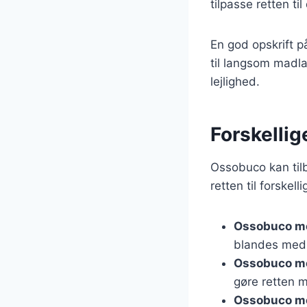
tilpasse retten ti
En god opskrift p
til langsom madla
lejlighed.
Forskellig
Ossobuco kan tilb
retten til forske
Ossobuco me
blandes med 
Ossobuco m
gøre retten m
Ossobuco me