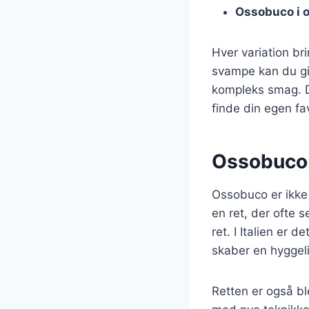
Ossobuco i 
Hver variation bri
svampe kan du giv
kompleks smag. De
finde din egen fa
Ossobuco: 
Ossobuco er ikke 
en ret, der ofte s
ret. I Italien er
skaber en hyggel
Retten er også b