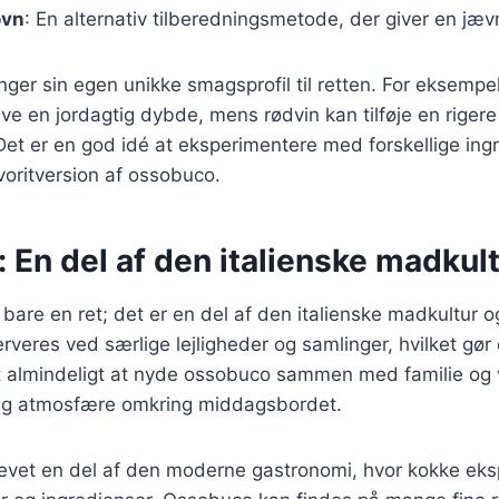
ovn
: En alternativ tilberedningsmetode, der giver en jæ
nger sin egen unikke smagsprofil til retten. For eksempel,
e en jordagtig dybde, mens rødvin kan tilføje en riger
t er en god idé at eksperimentere med forskellige ingr
voritversion af ossobuco.
En del af den italienske madkul
bare en ret; det er en del af den italienske madkultur og
erveres ved særlige lejligheder og samlinger, hvilket gør 
 det almindeligt at nyde ossobuco sammen med familie og 
ig atmosfære omkring middagsbordet.
levet en del af den moderne gastronomi, hvor kokke ek