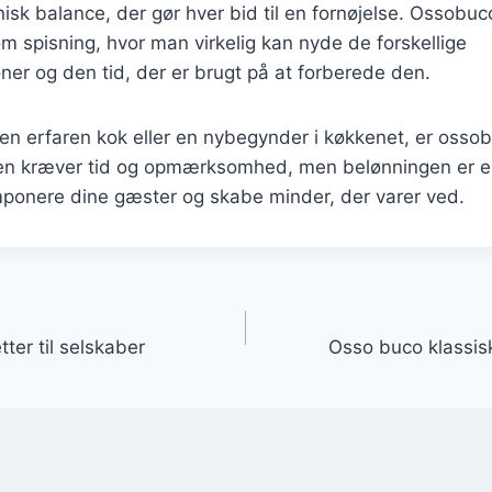
sk balance, der gør hver bid til en fornøjelse. Ossobuco
som spisning, hvor man virkelig kan nyde de forskellige
er og den tid, der er brugt på at forberede den.
n erfaren kok eller en nybegynder i køkkenet, er ossobu
en kræver tid og opmærksomhed, men belønningen er e
mponere dine gæster og skabe minder, der varer ved.
gation
tter til selskaber
Osso buco klassisk