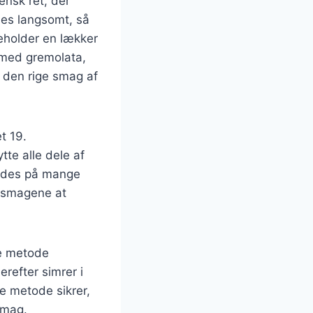
iensk ret, der
des langsomt, så
deholder en lækker
e med gremolata,
il den rige smag af
t 19.
tte alle dele af
findes på mange
r smagene at
ge metode
erefter simrer i
ne metode sikrer,
smag.