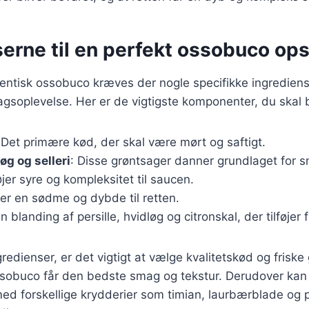
erne til en perfekt ossobuco ops
tentisk ossobuco kræves der nogle specifikke ingrediens
agsoplevelse. Her er de vigtigste komponenter, du skal 
 Det primære kød, der skal være mørt og saftigt.
øg og selleri
: Disse grøntsager danner grundlaget for s
føjer syre og kompleksitet til saucen.
ver en sødme og dybde til retten.
En blanding af persille, hvidløg og citronskal, der tilføjer 
redienser, er det vigtigt at vælge kvalitetskød og friske
 ossobuco får den bedste smag og tekstur. Derudover kan
d forskellige krydderier som timian, laurbærblade og p