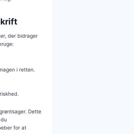
krift
er, der bidrager
bruge:
magen i retten.
friskhed.
 grøntsager. Dette
 du
eber for at