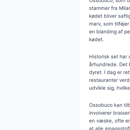
Ossobuco, som dire
stammer fra Milan
kødet bliver saft
marv, som tilføje
en blanding af per
kødet.
Historisk set har
århundrede. Det b
dyret. I dag er r
restauranter ver
udvikle sig, hvilk
Ossobuco kan til
involverer braiser
en væske, ofte en
at alle smagsstof