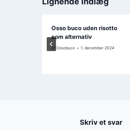
Lignende indlæg
 for
Osso buco uden risotto
hver
som alternativ
Af
Ossobuco
1. december 2024
 2024
Skriv et svar