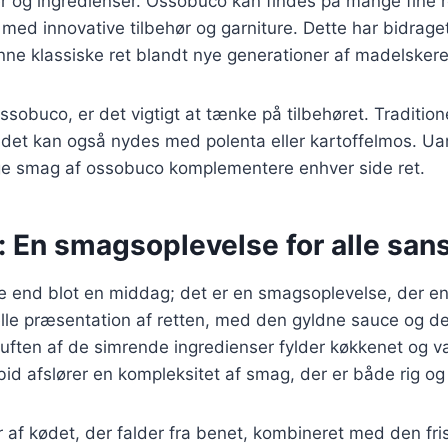
r og ingredienser. Ossobuco kan findes på mange fine r
ed innovative tilbehør og garniture. Dette har bidraget 
nne klassiske ret blandt nye generationer af madelskere
ssobuco, er det vigtigt at tænke på tilbehøret. Tradition
 det kan også nydes med polenta eller kartoffelmos. U
rige smag af ossobuco komplementere enhver side ret.
 En smagsoplevelse for alle san
 end blot en middag; det er en smagsoplevelse, der en
elle præsentation af retten, med den gyldne sauce og d
 Duften af de simrende ingredienser fylder køkkenet og v
id afslører en kompleksitet af smag, der er både rig og t
 af kødet, der falder fra benet, kombineret med den fri