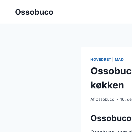
Fortsæt
Ossobuco
til
indhold
HOVEDRET
|
MAD
Ossobuco
køkken
Af
Ossobuco
10. d
Ossobuco: 