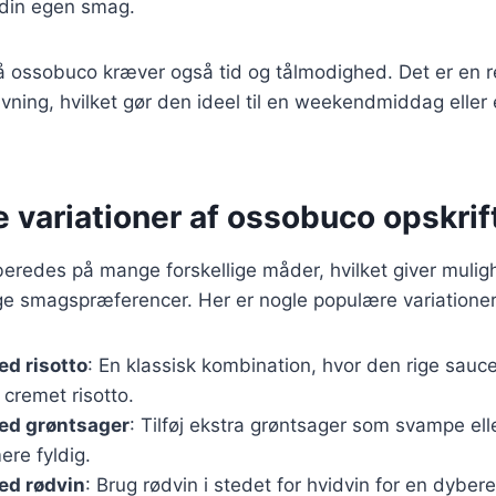
l din egen smag.
å ossobuco kræver også tid og tålmodighed. Det er en re
vning, hvilket gør den ideel til en weekendmiddag eller 
e variationer af ossobuco opskrif
eredes på mange forskellige måder, hvilket giver muligh
llige smagspræferencer. Her er nogle populære variationer
d risotto
: En klassisk kombination, hvor den rige sau
cremet risotto.
ed grøntsager
: Tilføj ekstra grøntsager som svampe elle
ere fyldig.
d rødvin
: Brug rødvin i stedet for hvidvin for en dyber