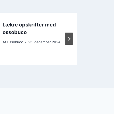
Lækre opskrifter med
Gremola
ossobuco
ossobu
Af
Ossobuco
25. december 2024
Af
Ossobu