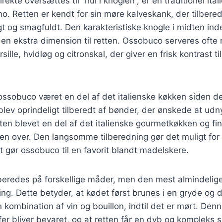
kte oversættes til “hul i knoglen”, er en traditionel ital
o. Retten er kendt for sin møre kalveskank, der tilbere
igt og smagfuldt. Den karakteristiske knogle i midten in
r en ekstra dimension til retten. Ossobuco serveres oft
sille, hvidløg og citronskal, der giver en frisk kontrast t
 ossobuco været en del af det italienske køkken siden de
lev oprindeligt tilberedt af bønder, der ønskede at udny
etten blevet en del af det italienske gourmetkøkken og 
den over. Den langsomme tilberedning gør det muligt fo
et gør ossobuco til en favorit blandt madelskere.
beredes på forskellige måder, men den mest almindeli
ing. Dette betyder, at kødet først brunes i en gryde og d
 kombination af vin og bouillon, indtil det er mørt. Den
fer bliver bevaret, og at retten får en dyb og kompleks 