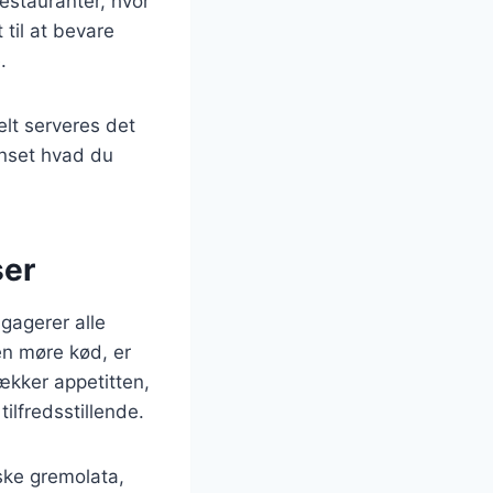
estauranter, hvor
til at bevare
.
elt serveres det
anset hvad du
ser
gagerer alle
en møre kød, er
ækker appetitten,
ilfredsstillende.
ske gremolata,