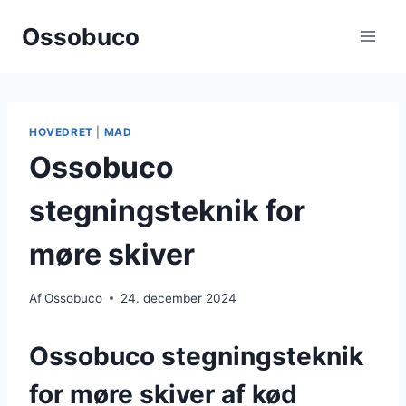
Fortsæt
Ossobuco
til
indhold
HOVEDRET
|
MAD
Ossobuco
stegningsteknik for
møre skiver
Af
Ossobuco
24. december 2024
Ossobuco stegningsteknik
for møre skiver af kød