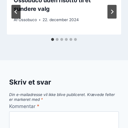
Ossobuco uden risotto til et
sundere valg
Af
Ossobuco
22. december 2024
Skriv et svar
Din e-mailadresse vil ikke blive publiceret.
Krævede felter
er markeret med
*
Kommentar
*